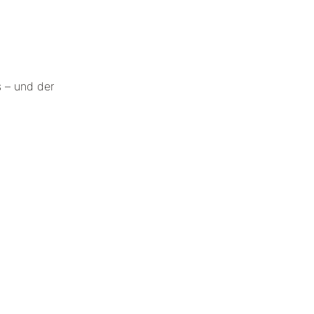
 – und der
nd präsent
 auf das WIE
Form einer