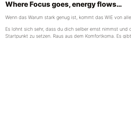
Where Focus goes, energy flows…
Wenn das Warum stark genug ist, kommt das WIE von alle
Es lohnt sich sehr, dass du dich selber ernst nimmst und d
Startpunkt zu setzen. Raus aus dem Komfortkoma. Es gibt
bist DU!
Öle Empfehlung:
Pfefferminz
– ist ein wunderbares Öl um Klarheit für da
und unterstützt einen lebensfrohen, optimistischen, kraftvol
einzulassen und mutig vorwärts zu blicken.
Nutze die Handinhalation:
gib 1 Tropfen Peppermint in Dei
Schale vor Deine Nase und atme für ein paar Atemzüge tief