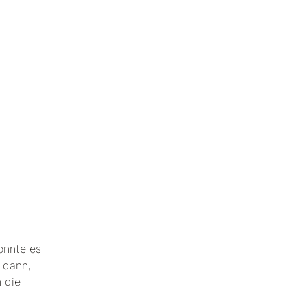
onnte es
 dann,
h die