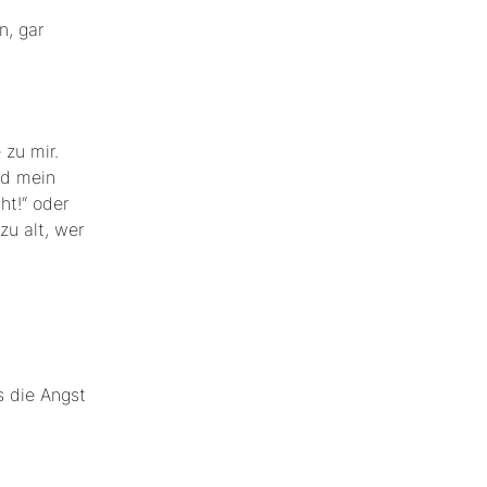
n, gar
 zu mir.
nd mein
ht!“ oder
zu alt, wer
s die Angst