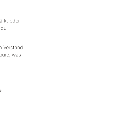
ärkt oder
 du
n Verstand
spüre, was
e